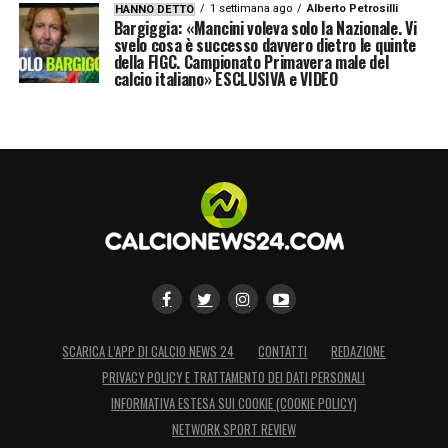
1 settimana ago
Alberto Petrosilli
HANNO DETTO
Bargiggia: «Mancini voleva solo la Nazionale. Vi
svelo cosa è successo davvero dietro le quinte
della FIGC. Campionato Primavera male del
calcio italiano» ESCLUSIVA e VIDEO
SCARICA L’APP DI CALCIO NEWS 24
CONTATTI
REDAZIONE
PRIVACY POLICY E TRATTAMENTO DEI DATI PERSONALI
INFORMATIVA ESTESA SUI COOKIE (COOKIE POLICY)
NETWORK SPORT REVIEW