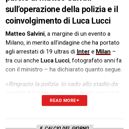
sull’operazione della polizia e il
coinvolgimento di Luca Lucci
Matteo Salvini
, a margine di un evento a
Milano, in merito all’indagine che ha portato
agli arrestati di 19 ultras di
Inter
e
Milan
–
tra cui anche
Luca Lucci
, fotografato anni fa
con il ministro – ha dichiarato quanto segue.
«
Ringrazio la polizia. Io vado allo stadio da
quando ho cinque anni e se qualcuno usa lo
READ MORE
stadio per farsi gli interessi suoi, poi con
puzza di mafia, camorra e ‘ndrangheta, va
assolutamente isolato, beccato e
allontanato. Quindi ringrazio le forze
IL CALCIO DEL GIORNO