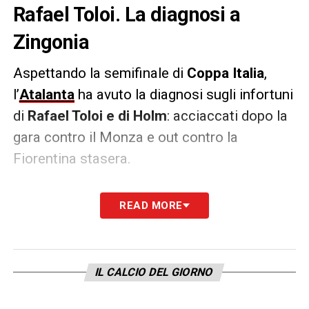
Rafael Toloi. La diagnosi a
Zingonia
Aspettando la semifinale di
Coppa Italia
,
l’
Atalanta
ha avuto la diagnosi sugli infortuni
di
Rafael Toloi e di Holm
: acciaccati dopo la
gara contro il Monza e out contro la
Fiorentina stasera.
Holm
ha riscontrato
lesione muscolare tra il
READ MORE
primo grado e il secondo grado del soleo
destro
(almeno due settimane),
Rafael
invece una
lesione della giunzione
IL CALCIO DEL GIORNO
muscolo-tendinea del bicipite femorale
destro (tre settimane/un mese).