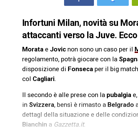
Infortuni Milan, novità su Mor
attaccanti verso la Juve. Ecco 
Morata
e
Jovic
non sono un caso per il
M
regolamento, potrà giocare con la
Spagn
disposizione di
Fonseca
per il big matc
col
Cagliari
.
Il secondo è alle prese con la
pubalgia
e
in
Svizzera
, bensì è rimasto a
Belgrado
a
dettagl della situazione e delle condizio
Bianchin
a
Gazzetta.it
.