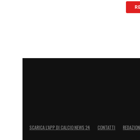
LA PLAYLIST DELLE NOSTRE TOP NEW
R
SCARICA L’APP DI CALCIO NEWS 24
CONTATTI
REDAZION