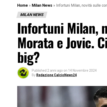
Home
»
Milan News
»
Infortuni Milan, novità sulle c
MILAN NEWS
Infortuni Milan, n
Morata e Jovic. C
big?
Published
2 anni ago
on
14 Novembre 2024
By
Redazione CalcioNews24