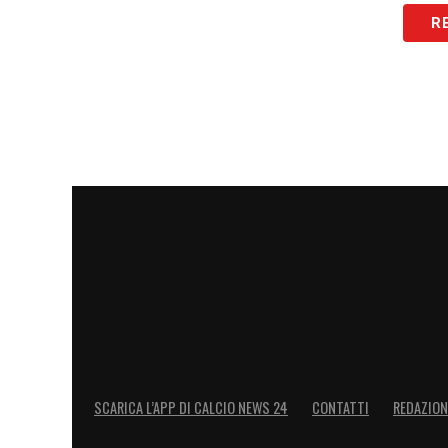
R
SCARICA L’APP DI CALCIO NEWS 24
CONTATTI
REDAZION