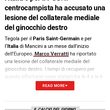
centrocampista ha accusato una
lesione del collaterale mediale
del ginocchio destro
Tegola per il
Paris Saint-Germain
e per
l
‘Italia
di Mancini a un mese dall’inizio
dell’Europeo.
Marco Verratti
ha riportato
una lesione del collaterale mediale del
ginocchio destro. I tempi di recupero per
questo infortunio sono stimati tra le 4 e le 6
settimane il che rende sempre più a rischio
READ MORE
una partecipazione dell’ex Pescara
all’Europeo itinerante di questa estate.
IL CALCIO DEL GIORNO