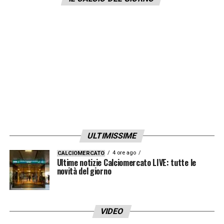
«Lesione del collaterale mediale del
ginocchio destro, l’indisponibilità viene
valutata tra 4 e 6 settimane a seconda
dell’evoluzione»
LA PLAYLIST DELLE NOSTRE TOP NEWS
ULTIMISSIME
4 ore ago
CALCIOMERCATO
Ultime notizie Calciomercato LIVE: tutte le
novità del giorno
VIDEO