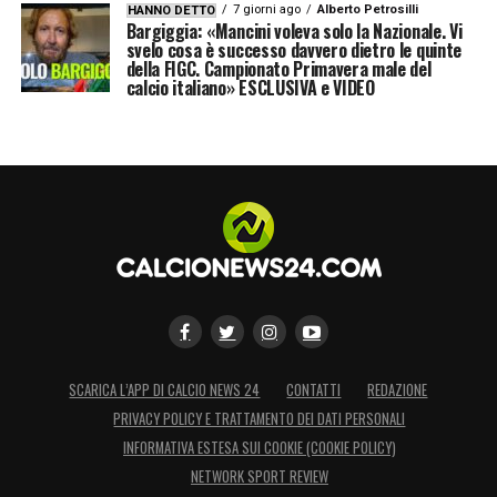
7 giorni ago
Alberto Petrosilli
HANNO DETTO
Bargiggia: «Mancini voleva solo la Nazionale. Vi
svelo cosa è successo davvero dietro le quinte
della FIGC. Campionato Primavera male del
calcio italiano» ESCLUSIVA e VIDEO
SCARICA L’APP DI CALCIO NEWS 24
CONTATTI
REDAZIONE
PRIVACY POLICY E TRATTAMENTO DEI DATI PERSONALI
INFORMATIVA ESTESA SUI COOKIE (COOKIE POLICY)
NETWORK SPORT REVIEW