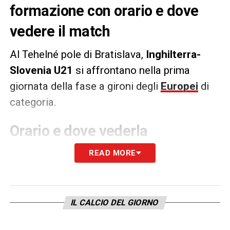
formazione con orario e dove
vedere il match
Al Tehelné pole di Bratislava,
Inghilterra-
Slovenia U21
si affrontano
nella prima
giornata della fase a gironi degli
Europei
di
categoria.
Orario e dove vederla
Inghilterra-Slovenia
U21
si gioca domenica
READ MORE
15 giugno 2025 alle ore 18:00. La partita
sarà trasmessa in in streaming gratis per
tutti su UEFA.TV.
IL CALCIO DEL GIORNO