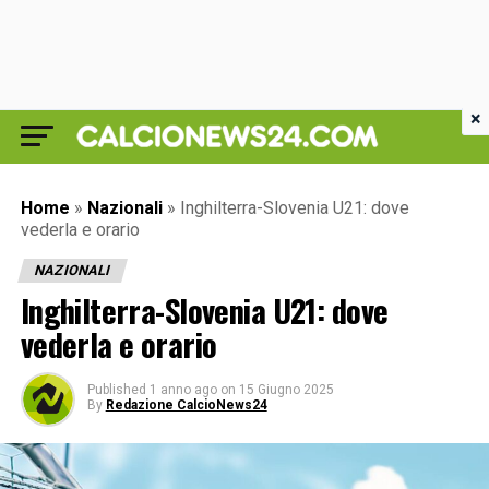
×
Home
»
Nazionali
»
Inghilterra-Slovenia U21: dove
vederla e orario
NAZIONALI
Inghilterra-Slovenia U21: dove
vederla e orario
Published
1 anno ago
on
15 Giugno 2025
By
Redazione CalcioNews24