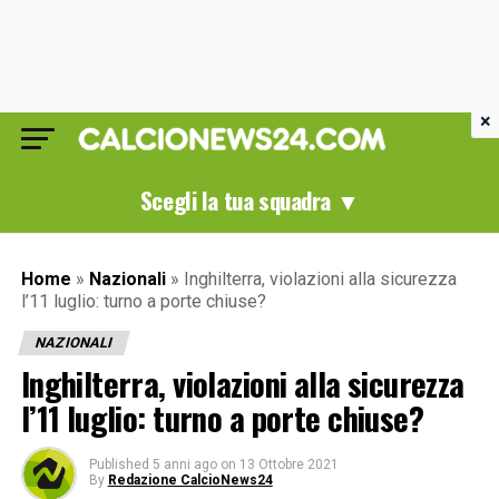
×
Scegli la tua squadra ▼
Home
»
Nazionali
»
Inghilterra, violazioni alla sicurezza
l’11 luglio: turno a porte chiuse?
NAZIONALI
Inghilterra, violazioni alla sicurezza
l’11 luglio: turno a porte chiuse?
Published
5 anni ago
on
13 Ottobre 2021
By
Redazione CalcioNews24