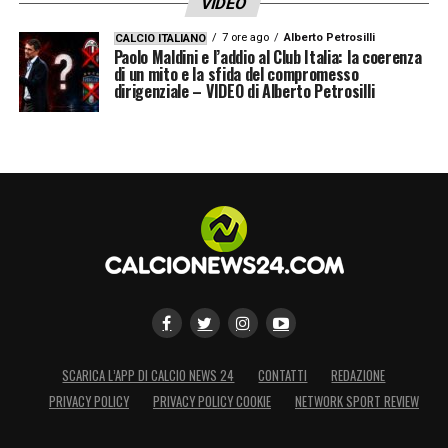
VIDEO
7 ore ago
Alberto Petrosilli
CALCIO ITALIANO
Paolo Maldini e l’addio al Club Italia: la coerenza
di un mito e la sfida del compromesso
dirigenziale – VIDEO di Alberto Petrosilli
SCARICA L’APP DI CALCIO NEWS 24
CONTATTI
REDAZIONE
PRIVACY POLICY
PRIVACY POLICY COOKIE
NETWORK SPORT REVIEW