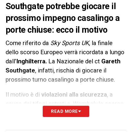
Southgate potrebbe giocare il
prossimo impegno casalingo a
porte chiuse: ecco il motivo
Come riferito da
Sky Sports UK
, la finale
dello scorso Europeo verrà ricordata a lungo
dall’
Inghilterra.
La Nazionale del ct
Gareth
Southgate
, infatti, rischia di giocare il
prossimo turno casalingo a porte chiuse.
Il motivo è di
violazioni alla sicurezza
, a
causa dei tifosi entrati a
Wembely
lo scorso
READ MORE
11 luglio senza essere muniti di biglietto.
LA PLAYLIST DELLE NOSTRE TOP NEWS