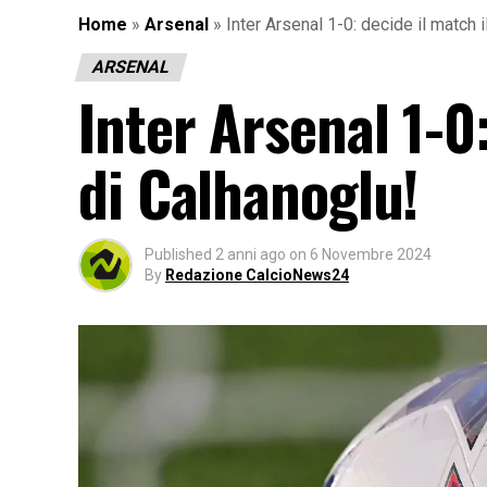
Home
»
Arsenal
»
Inter Arsenal 1-0: decide il match i
ARSENAL
Inter Arsenal 1-0:
di Calhanoglu!
Published
2 anni ago
on
6 Novembre 2024
By
Redazione CalcioNews24