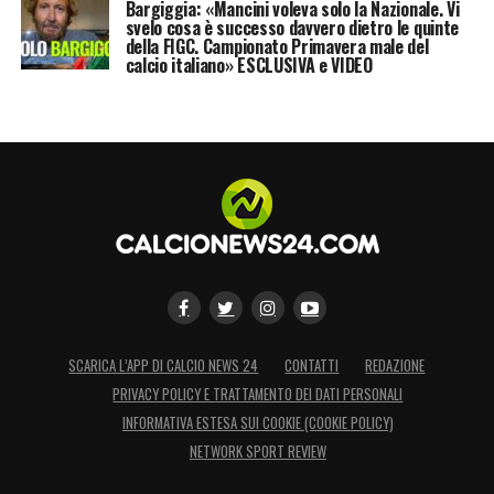
Bargiggia: «Mancini voleva solo la Nazionale. Vi
svelo cosa è successo davvero dietro le quinte
della FIGC. Campionato Primavera male del
calcio italiano» ESCLUSIVA e VIDEO
SCARICA L’APP DI CALCIO NEWS 24
CONTATTI
REDAZIONE
PRIVACY POLICY E TRATTAMENTO DEI DATI PERSONALI
INFORMATIVA ESTESA SUI COOKIE (COOKIE POLICY)
NETWORK SPORT REVIEW