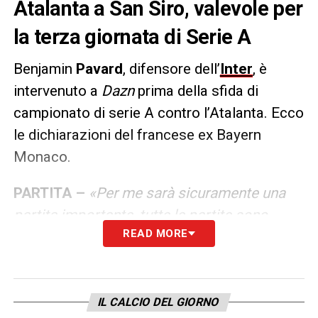
Atalanta a San Siro, valevole per
la terza giornata di Serie A
Benjamin
Pavard
, difensore dell’
Inter
, è
intervenuto a
Dazn
prima della sfida di
campionato di serie A contro l’Atalanta. Ecco
le dichiarazioni del francese ex Bayern
Monaco.
PARTITA –
«Per me sarà sicuramente una
partita importante, tutte le partite sono
READ MORE
importanti. Loro sono una grande squadra,
noi non sottovalutiamo nessuno. Siamo qui
per vincere, speriamo di farlo stasera».
IL CALCIO DEL GIORNO