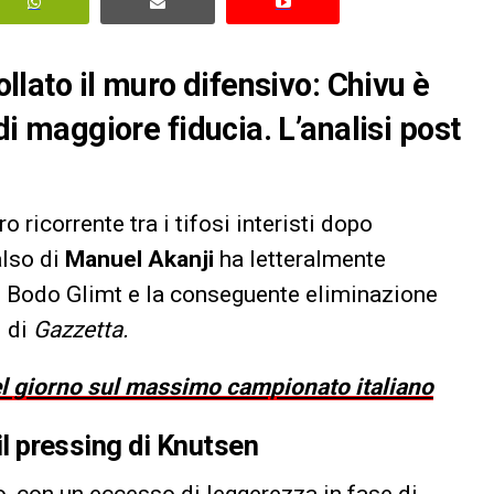
rollato il muro difensivo: Chivu è
 di maggiore fiducia. L’analisi post
 ricorrente tra i tifosi interisti dopo
also di
Manuel Akanji
ha letteralmente
o il Bodo Glimt e la conseguente eliminazione
i di
Gazzetta.
del giorno sul massimo campionato italiano
 il pressing di Knutsen
o, con un eccesso di leggerezza in fase di