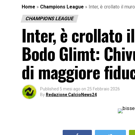
Home
»
Champions League
»
Inter, è crollato il mu
CHAMPIONS LEAGUE
Inter, è crollato 
Bodo Glimt: Chivu
di maggiore fiduci
Published
5 mesi ago
on
25 Febbraio 2026
By
Redazione CalcioNews24