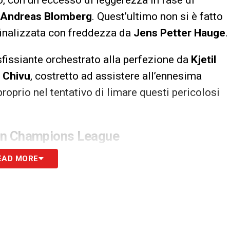
Andreas Blomberg
. Quest’ultimo non si è fatto
 finalizzata con freddezza da
Jens Petter Hauge
.
asfissiante orchestrato alla perfezione da
Kjetil
n Chivu
, costretto ad assistere all’ennesima
roprio nel tentativo di limare questi pericolosi
e in Champions League
l più quadrato del reparto,
partendo titolare in
EAD MORE
ague la tenuta difensiva dell’intera squadra è
o di marcia è stato preoccupante
: un gol subìto
dal Liverpool, tre dall’Arsenal e ben cinque dal