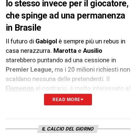
lo stesso invece per il giocatore,
che spinge ad una permanenza
in Brasile
Il futuro di
Gabigol
è sempre più un rebus in
casa nerazzurra.
Marotta
e
Ausilio
starebbero puntando ad una cessione in
Premier League,
ma i 20 milioni richiesti non
scaldano nessuna delle pretendenti. Il
Flamengo
al contrario, è molto interessato al
giocatore, ma l’Inter non è convinta della
READ MORE
bontà dell’operazione.
Gabriel Barbosa
spinge molto per questa soluzione, come
dimostrano le parole del suo ex allenatore al
IL CALCIO DEL GIORNO
Santos, Elano:
«Ha un contratto con l’Inter.