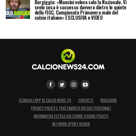
Bargiggia: «Mancini voleva solo la Nazionale. Vi
svelo cosa è successo davvero dietro le quinte
della FIGC. Campionato Primavera male del
calcio italiano» ESCLUSIVA e VIDEO
SCARICA L’APP DI CALCIO NEWS 24
CONTATTI
REDAZIONE
PRIVACY POLICY E TRATTAMENTO DEI DATI PERSONALI
INFORMATIVA ESTESA SUI COOKIE (COOKIE POLICY)
NETWORK SPORT REVIEW