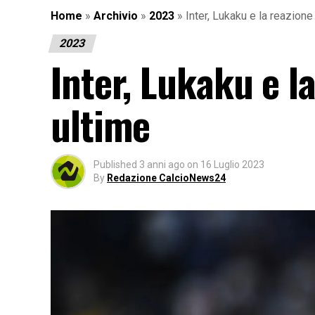
Home
»
Archivio
»
2023
»
Inter, Lukaku e la reazione
2023
Inter, Lukaku e l
ultime
Published
3 anni ago
on
16 Luglio 2023
By
Redazione CalcioNews24