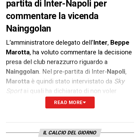
partita di Inter-Napoli per
commentare la vicenda
Nainggolan
L’amministratore delegato dell’
Inter
,
Beppe
Marotta
, ha voluto commentare la decisione
presa del club nerazzurro riguardo a
Nainggolan
. Nel pre-partita di Inter-
Napoli
,
Marotta
è quindi stato intervistato da
Sky
Sport
ai quali ha dichiarato di non voler
mettere alla forca un calciatore che ha fatto
READ MORE
una semplice bravata. Ma non solo. Ecco le
altre parole di Marotta: «
Battere il Napoli?
Ce la giocheremo, abbiamo le motivazioni
IL CALCIO DEL GIORNO
per giocarcela fino in fondo.
Nainggolan