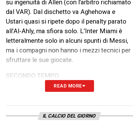
su ingenuità di Allen (con l’arbitro richiamato
dal VAR). Dal dischetto va Aghehowa e
Ustari quasi si ripete dopo il penalty parato
all’Al-Ahly, ma sfiora solo. L’Inter Miami è
letteralmente solo in alcuni spunti di Messi,
ma i compagni non hanno i mezzi tecnici per
sfruttare le sue giocate.
SECONDO TEMPO
READ MORE
Nella ripresa la musica cambia: l’Inter Miami
esce più determinata dagli spogliatoi e trova
subito il vantaggio. Cross in mezzo, la difesa
IL CALCIO DEL GIORNO
dei Dragoes è tutta su Messi e Suarez e
Segovia ne approfitta per infilare in rete. Il