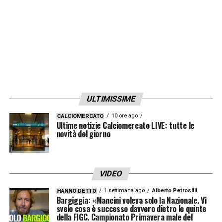
pari dà sicurezza alla squadra di Miami, che
passa poi in vantaggio con Messi, autore di
una rete bellissima su punizione. Nel finale il
Porto si lancia in avanti alla ricerca del
pareggio, ma invano e ora la squadra di
Messi sogna gli ottavi, mentre i portoghesi
rischiano l’eliminazione.
ULTIMISSIME
10 ore ago
CALCIOMERCATO
INTER MIAMI (4-4-2):
Ustari; Weiganddt,
Ultime notizie Calciomercato LIVE: tutte le
novità del giorno
Fray, Falcon, Allen; Allende, Cremaschi,
Busuquets, Segovia; Messi,
Suarez.
All.
Mascherano.
VIDEO
1 settimana ago
Alberto Petrosilli
HANNO DETTO
PORTO (3-1-2-1-3)
: Claudio Ramos; Martim
Bargiggia: «Mancini voleva solo la Nazionale. Vi
svelo cosa è successo davvero dietro le quinte
Fernandes, Ze Pedro, Marcano;, Varela; Joao
della FIGC. Campionato Primavera male del