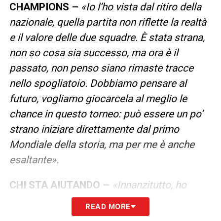
CHAMPIONS –
«Io l’ho vista dal ritiro della
nazionale, quella partita non riflette la realtà
e il valore delle due squadre. È stata strana,
non so cosa sia successo, ma ora è il
passato, non penso siano rimaste tracce
nello spogliatoio. Dobbiamo pensare al
futuro, vogliamo giocarcela al meglio le
chance in questo torneo: può essere un po’
strano iniziare direttamente dal primo
Mondiale della storia, ma per me è anche
esaltante».
CHI STA AIUTANDO –
«Innanzitutto, ho
iniziato a studiare italiano privatamente negli
READ MORE
ultimi mesi: non lo parlo ancora, ma capisco