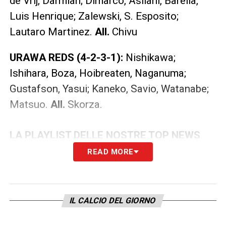
de Vrij, Darmian; Dimarco, Asllani, Barella,
Luis Henrique; Zalewski, S. Esposito;
Lautaro Martinez.
All.
Chivu
URAWA REDS (4-2-3-1):
Nishikawa;
Ishihara, Boza, Hoibreaten, Naganuma;
Gustafson, Yasui; Kaneko, Savio, Watanabe;
Matsuo.
All.
Skorza.
LA PLAYLIST DELLE NOSTRE TOP NEWS
READ MORE
IL CALCIO DEL GIORNO