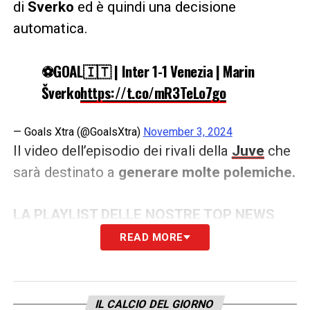
di
Sverko
ed è quindi una decisione
automatica.
⚽️GOAL🇮🇹 | Inter 1-1 Venezia | Marin
Šverko
https://t.co/mR3TeLo7go
— Goals Xtra (@GoalsXtra)
November 3, 2024
Il video dell’episodio dei rivali della
Juve
che
sarà destinato a
generare molte polemiche.
LA PLAYLIST DELLE NOSTRE TOP NEWS
READ MORE
IL CALCIO DEL GIORNO