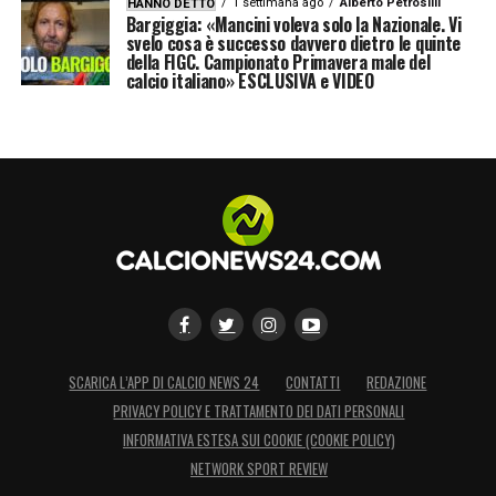
1 settimana ago
Alberto Petrosilli
HANNO DETTO
Bargiggia: «Mancini voleva solo la Nazionale. Vi
svelo cosa è successo davvero dietro le quinte
della FIGC. Campionato Primavera male del
calcio italiano» ESCLUSIVA e VIDEO
SCARICA L’APP DI CALCIO NEWS 24
CONTATTI
REDAZIONE
PRIVACY POLICY E TRATTAMENTO DEI DATI PERSONALI
INFORMATIVA ESTESA SUI COOKIE (COOKIE POLICY)
NETWORK SPORT REVIEW