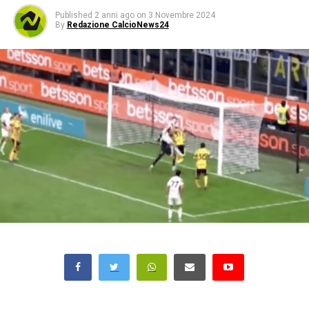
Published
2 anni ago
on
3 Novembre 2024
By
Redazione CalcioNews24