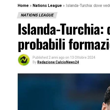
Home
»
Nations League
»
Islanda-Turchia: dove vede
NATIONS LEAGUE
Islanda-Turchia: 
probabili formazi
Published
2 anni ago
on
13 Ottobre 2024
By
Redazione CalcioNews24