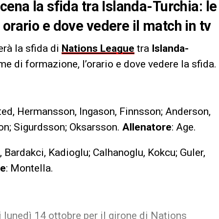
cena la sfida tra Islanda-Turchia: le
orario e dove vedere il match in tv
erà la sfida di
Nations League
tra
Islanda-
me di formazione, l’orario e dove vedere la sfida.
ted, Hermansson, Ingason, Finnsson; Anderson,
n; Sigurdsson; Oksarsson.
Allenatore
: Age.
l, Bardakci, Kadioglu; Calhanoglu, Kokcu; Guler,
re
: Montella.
i lunedì 14 ottobre per il girone di Nations