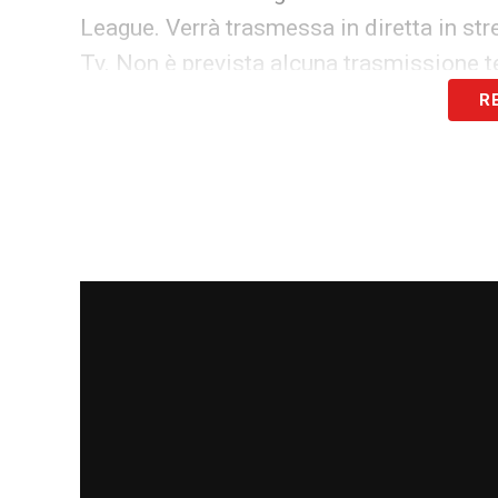
League. Verrà trasmessa in diretta in str
Tv. Non è prevista alcuna trasmissione te
R
LA PLAYLIST DELLE NOSTRE TOP NEW