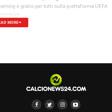
eaming e gratis per tutti sulla piattaforma UEFA
levisiva.
EAD MORE
S