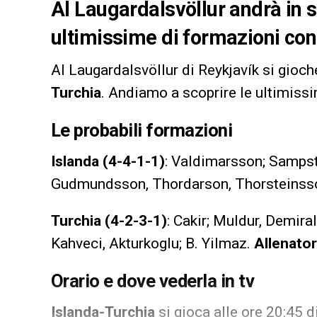
Al Laugardalsvöllur andrà in s
ultimissime di formazioni con 
Al Laugardalsvöllur di Reykjavík si gioch
Turchia
. Andiamo a scoprire le ultimissi
Le probabili formazioni
Islanda (4-4-1-1)
: Valdimarsson; Samps
Gudmundsson, Thordarson, Thorsteinsso
Turchia (4-2-3-1)
: Cakir; Muldur, Demira
Kahveci, Akturkoglu; B. Yilmaz.
Allenato
Orario e dove vederla in tv
Islanda-Turchia
si gioca alle ore 20:45 d