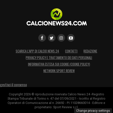
28′ GOL ARGENTINA 0-1
Pallone perso
malamente sulla trequarti, Lo Celso va da
Messi che entra in area da sinistra, assist
rasoterra per
Lautaro
che da due passi deve
solo deviarla in rete.
SCARICA L’APP DI CALCIO NEWS 24
CONTATTI
REDAZIONE
30′
Barella prova a sorprendere Martinez da
PRIVACY POLICY E TRATTAMENTO DEI DATI PERSONALI
lontano, il portiere argentino si tuffa e mette
INFORMATIVA ESTESA SUI COOKIE (COOKIE POLICY)
NETWORK SPORT REVIEW
in corner.
gestisci il consenso
38′
Raspadori allarga a sinistra da Emerson,
traversone al centro troppo alto per Belotti
Copyright 2026 © riproduzione riservata Calcio News 24 -Registro
Stampa Tribunale di Torino n. 47 del 07/09/2021 - Iscritto al Registro
che non può arrivare.
Operatori di Comunicazione al n. 26692 - P.I.11028660014 - Editore e
proprietario: Sport Review s.r.l.
Change privacy settings