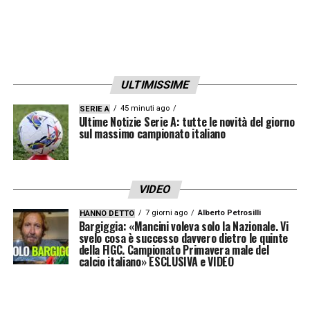
salva tutto in corner.
21′
Raspadori batte una punizione dal vertice
sinistro, a centro area svetta Belotti la cui
ULTIMISSIME
parabola a pallonetto non sorprende
45 minuti ago
SERIE A
Martinez.
Ultime Notizie Serie A: tutte le novità del giorno
sul massimo campionato italiano
22′ Ammonito Otamendi
Entrata scriteriata
in netto ritardo su Emerson al limite dell’area.
VIDEO
24′
Alla battuta della punizione va Raspadori
7 giorni ago
Alberto Petrosilli
HANNO DETTO
Bargiggia: «Mancini voleva solo la Nazionale. Vi
che si infrange contro il muro.
svelo cosa è successo davvero dietro le quinte
della FIGC. Campionato Primavera male del
calcio italiano» ESCLUSIVA e VIDEO
26′
Traversone dalla sinistra di Di Maria,
provvidenziale la scivolata di Chiellini a
centro area.