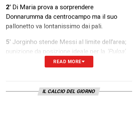
2′
Di Maria prova a sorprendere
Donnarumma da centrocampo ma il suo
pallonetto va lontanissimo dai pali.
5′
Jorginho stende Messi al limite dell’area;
punizione da posizione ideale per la
‘
Pulga’
.
READ MORE
7′
Alla battuta va Messi che colpisce in pieno
la barriera.
IL CALCIO DEL GIORNO
12′
Raspadori raccoglie al limite, si gira e
calcia; facile la parata per Martinez.
19′
Bonucci pesca Bernardeschi all’interno
dell’area di rigore, suggerimento rasoterra
nell’area di porta per Belotti ma Romero