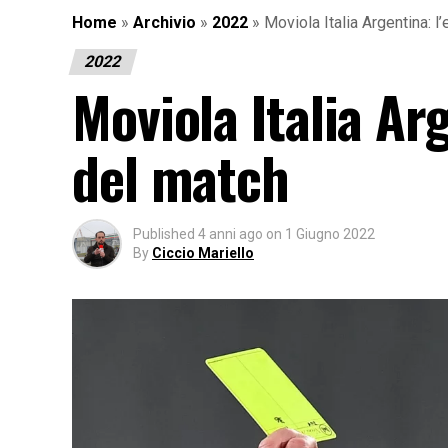
Home
»
Archivio
»
2022
»
Moviola Italia Argentina: l
2022
Moviola Italia Ar
del match
Published
4 anni ago
on
1 Giugno 2022
By
Ciccio Mariello