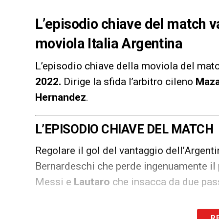
L’episodio chiave del match v
moviola Italia Argentina
L’episodio chiave della moviola del mat
2022
.
Dirige la sfida l’arbitro cileno
Maz
Hernandez
.
L’EPISODIO CHIAVE DEL MATCH
Regolare il gol del vantaggio dell’Argenti
Bernardeschi che perde ingenuamente il pa
Messi e
Lautaro
che insacca da due pass
LA PLAYLIST DELLE NOSTRE TOP NEW
R