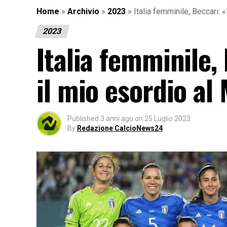
Home
»
Archivio
»
2023
»
Italia femminile, Beccari: 
2023
Italia femminile,
il mio esordio al
Published
3 anni ago
on
25 Luglio 2023
By
Redazione CalcioNews24