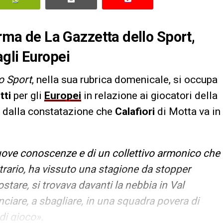
irma de La Gazzetta dello Sport,
 agli Europei
o Sport
, nella sua rubrica domenicale, si occupa
tti
per gli
Europei
in relazione ai giocatori della
e dalla constatazione che
Calafiori
di Motta va in
nuove conoscenze e di un collettivo armonico che
ontrario, ha vissuto una stagione da stopper
stare, si trovava davanti la nebbia in Val
ciare, a sbagliare, in una squadra povera di
di gioco».