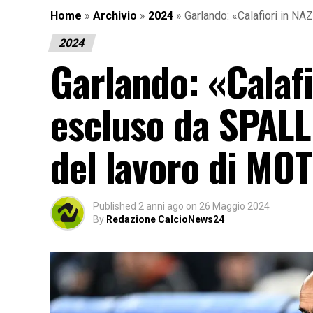
Home
»
Archivio
»
2024
»
Garlando: «Calafiori in N
2024
Garlando: «Calafi
escluso da SPALL
del lavoro di MO
Published
2 anni ago
on
26 Maggio 2024
By
Redazione CalcioNews24