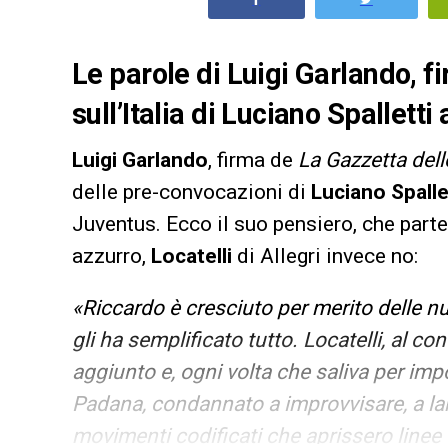
Le parole di Luigi Garlando, f
sull’Italia di Luciano Spalletti
Luigi Garlando
, firma de
La Gazzetta dell
delle pre-convocazioni di
Luciano Spalle
Juventus. Ecco il suo pensiero, che part
azzurro,
Locatelli
di Allegri invece no:
«Riccardo è cresciuto per merito delle 
gli ha semplificato tutto. Locatelli, al c
aggiunto e, ogni volta che saliva per impo
Padana, condannato a improvvisare, a lan
movimenti codificati che aprissero linee 