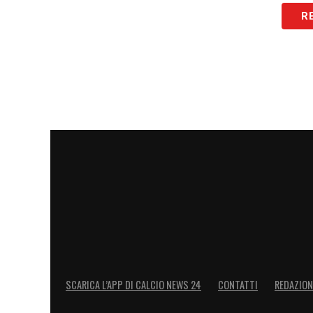
R
LA PLAYLIST DELLE NOSTRE TOP NEW
SCARICA L’APP DI CALCIO NEWS 24
CONTATTI
REDAZION