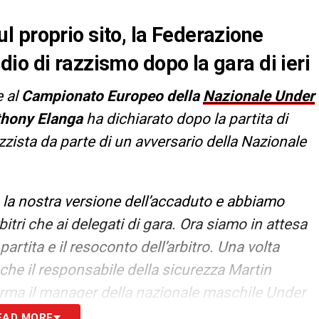
 proprio sito, la Federazione
io di razzismo dopo la gara di ieri
e al
Campionato Europeo della
Nazionale Under
hony Elanga
ha dichiarato dopo la partita di
ista da parte di un avversario della Nazionale
la nostra versione dell’accaduto e abbiamo
bitri che ai delegati di gara. Ora siamo in attesa
artita e il resoconto dell’arbitro. Una volta
he il responsabile della sicurezza Martin
erma il manager della nazionale maschile Under
EAD MORE