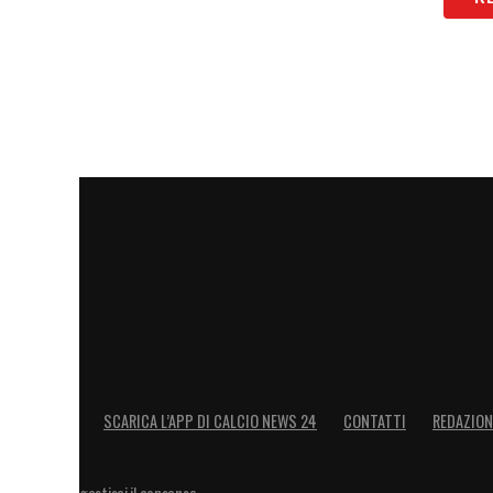
LA PLAYLIST DELLE NOSTRE TOP NEW
SCARICA L’APP DI CALCIO NEWS 24
CONTATTI
REDAZION