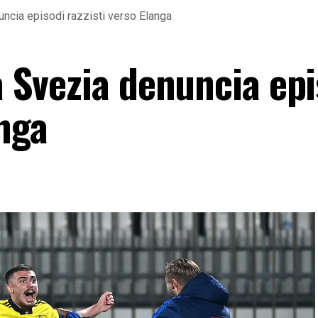
nuncia episodi razzisti verso Elanga
la Svezia denuncia ep
anga