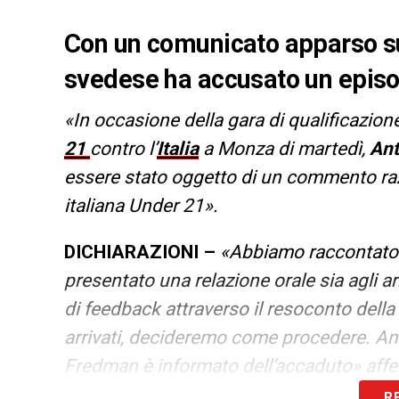
Con un comunicato apparso sul
svedese ha accusato un episod
«In occasione della gara di qualificazion
21
contro l’
Italia
a Monza di martedì,
Ant
essere stato oggetto di un commento razz
italiana Under 21».
DICHIARAZIONI –
«Abbiamo raccontato 
presentato una relazione orale sia agli ar
di feedback attraverso il resoconto della p
arrivati, decideremo come procedere. Anc
Fredman è informato dell’accaduto»
aff
21 della Svezia Claes Eriksson.
R