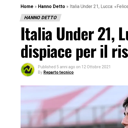
Home
»
Hanno Detto
»
Italia Under 21, Lucca: «Felice
HANNO DETTO
Italia Under 21, L
dispiace per il ri
Published
5 anni ago
on
12 Ottobre 2021
By
Reparto tecnico