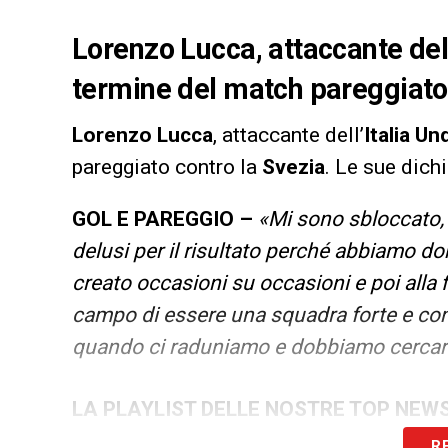
Lorenzo Lucca, attaccante dell
termine del match pareggiato 
Lorenzo
Lucca
, attaccante dell’
Italia Un
pareggiato contro la
Svezia
. Le sue dich
GOL E PAREGGIO –
«Mi sono sbloccato,
delusi per il risultato perché abbiamo d
creato occasioni su occasioni e poi alla
campo di essere una squadra forte e com
quando ci raduniamo e dobbiamo cercare d
LA PLAYLIST DELLE NOSTRE TOP NEW
R