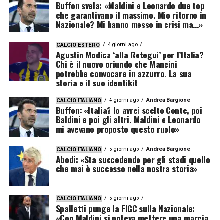
Buffon svela: «Maldini e Leonardo due top
che garantivano il massimo. Mio ritorno in
Nazionale? Mi hanno messo in crisi ma…»
4 giorni ago
CALCIO ESTERO
Agustin Modica ‘alla Retegui’ per l’Italia?
Chi è il nuovo oriundo che Mancini
potrebbe convocare in azzurro. La sua
storia e il suo identikit
4 giorni ago
Andrea Bargione
CALCIO ITALIANO
Buffon: «Italia? Io avrei scelto Conte, poi
Baldini e poi gli altri. Maldini e Leonardo
mi avevano proposto questo ruolo»
5 giorni ago
Andrea Bargione
CALCIO ITALIANO
Abodi: «Sta succedendo per gli stadi quello
che mai è successo nella nostra storia»
5 giorni ago
CALCIO ITALIANO
Spalletti punge la FIGC sulla Nazionale:
«Con Maldini si poteva mettere una marcia