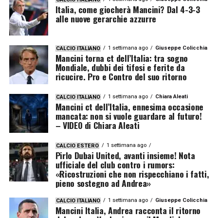
Italia, come giocherà Mancini? Dal 4-3-3
alle nuove gerarchie azzurre
1 settimana ago
Giuseppe Colicchia
CALCIO ITALIANO
Mancini torna ct dell’Italia: tra sogno
Mondiale, dubbi dei tifosi e ferite da
ricucire. Pro e Contro del suo ritorno
1 settimana ago
Chiara Aleati
CALCIO ITALIANO
Mancini ct dell’Italia, ennesima occasione
mancata: non si vuole guardare al futuro!
– VIDEO di Chiara Aleati
1 settimana ago
CALCIO ESTERO
Pirlo Dubai United, avanti insieme! Nota
ufficiale del club contro i rumors:
«Ricostruzioni che non rispecchiano i fatti,
pieno sostegno ad Andrea»
1 settimana ago
Giuseppe Colicchia
CALCIO ITALIANO
Mancini Italia, Andrea racconta il ritorno