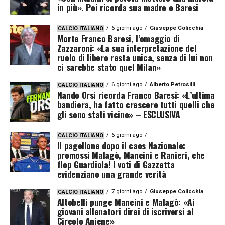
in più». Poi ricorda sua madre e Baresi
6 giorni ago
Giuseppe Colicchia
CALCIO ITALIANO
Morte Franco Baresi, l’omaggio di
Zazzaroni: «La sua interpretazione del
ruolo di libero resta unica, senza di lui non
ci sarebbe stato quel Milan»
6 giorni ago
Alberto Petrosilli
CALCIO ITALIANO
Nando Orsi ricorda Franco Baresi: «L’ultima
bandiera, ha fatto crescere tutti quelli che
gli sono stati vicino» – ESCLUSIVA
6 giorni ago
CALCIO ITALIANO
Il pagellone dopo il caos Nazionale:
promossi Malagò, Mancini e Ranieri, che
flop Guardiola! I voti di Gazzetta
evidenziano una grande verità
7 giorni ago
Giuseppe Colicchia
CALCIO ITALIANO
Altobelli punge Mancini e Malagò: «Ai
giovani allenatori direi di iscriversi al
Circolo Aniene»