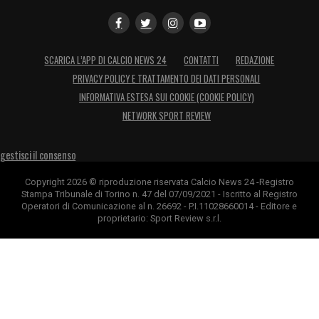
SCARICA L’APP DI CALCIO NEWS 24
CONTATTI
REDAZIONE
PRIVACY POLICY E TRATTAMENTO DEI DATI PERSONALI
INFORMATIVA ESTESA SUI COOKIE (COOKIE POLICY)
NETWORK SPORT REVIEW
gestisci il consenso
Copyright 2026 © riproduzione riservata Calcio News 24 -Registro
Stampa Tribunale di Torino n. 47 del 07/09/2021 - Iscritto al Registro
Operatori di Comunicazione al n. 26692 - P.I.11028660014 - Editore e
proprietario: Sport Review s.r.l.