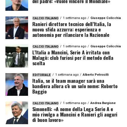
del padre: «Vuole vincere il Mondiale»
1 settimana ago
Giuseppe Colicchia
CALCIO ITALIANO
Ranieri direttore tecnico dell’Italia, la
nuova sfida azzurra: esperienza e
autonomia per rilanciare la Nazionale
1 settimana ago
Giuseppe Colicchia
CALCIO ITALIANO
L’Italia a Mancini, Serie A irritata con
Malagò: club furiosi per il metodo della
scelta
1 settimana ago
Alberto Petrosilli
EDITORIALE
Italia, se il team manager sarà una
bandiera allora c’è un solo nome: Roberto
Baggio
1 settimana ago
Andrea Bargione
CALCIO ITALIANO
Simonelli: «A nome della Lega Serie A e
mio rivolgo a Mancini e Ranieri gli auguri
di buon lavoro»