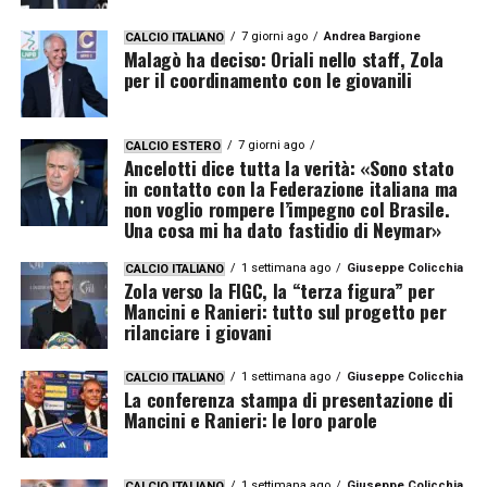
7 giorni ago
Andrea Bargione
CALCIO ITALIANO
Malagò ha deciso: Oriali nello staff, Zola
per il coordinamento con le giovanili
7 giorni ago
CALCIO ESTERO
Ancelotti dice tutta la verità: «Sono stato
in contatto con la Federazione italiana ma
non voglio rompere l’impegno col Brasile.
Una cosa mi ha dato fastidio di Neymar»
1 settimana ago
Giuseppe Colicchia
CALCIO ITALIANO
Zola verso la FIGC, la “terza figura” per
Mancini e Ranieri: tutto sul progetto per
rilanciare i giovani
1 settimana ago
Giuseppe Colicchia
CALCIO ITALIANO
La conferenza stampa di presentazione di
Mancini e Ranieri: le loro parole
1 settimana ago
Giuseppe Colicchia
CALCIO ITALIANO