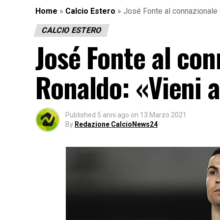
Home
»
Calcio Estero
»
José Fonte al connazionale C
CALCIO ESTERO
José Fonte al con
Ronaldo: «Vieni al
Published
5 anni ago
on
13 Marzo 2021
By
Redazione CalcioNews24