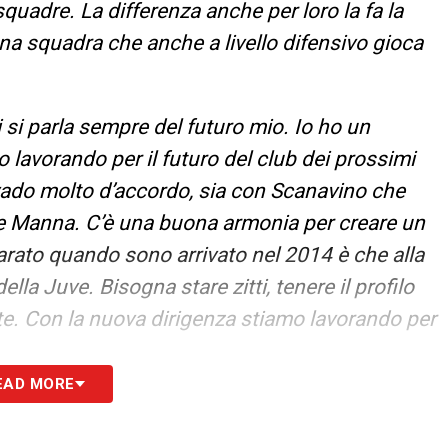
squadre. La differenza anche per loro la fa la
una squadra che anche a livello difensivo gioca
i si parla sempre del futuro mio. Io ho un
o lavorando per il futuro del club dei prossimi
i vado molto d’accordo, sia con Scanavino che
li e Manna. C’è una buona armonia per creare un
rato quando sono arrivato nel 2014 è che alla
a Juve. Bisogna stare zitti, tenere il profilo
nte. Con la nuova dirigenza stiamo lavorando per
EAD MORE
NWEWS24.COM