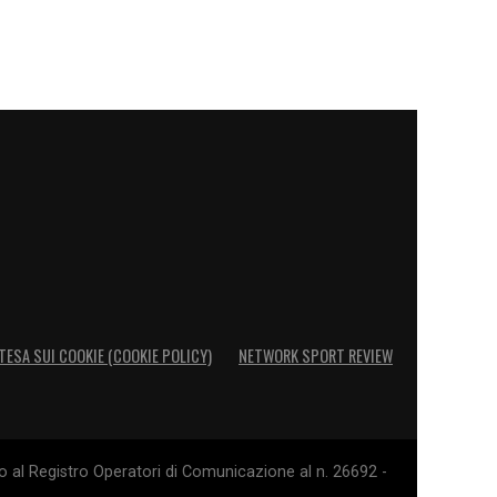
TESA SUI COOKIE (COOKIE POLICY)
NETWORK SPORT REVIEW
o al Registro Operatori di Comunicazione al n. 26692 -