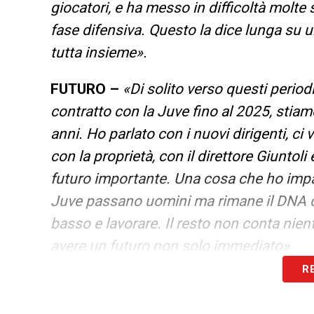
giocatori, e ha messo in difficoltà molte 
fase difensiva. Questo la dice lunga su 
tutta insieme».
FUTURO –
«Di solito verso questi period
contratto con la Juve fino al 2025, stiam
anni. Ho parlato con i nuovi dirigenti, c
con la proprietà, con il direttore Giunto
futuro importante. Una cosa che ho impa
Juve passano uomini ma rimane il DNA dell
basso e lavorare. Il resto non conta nie
avere un futuro non solo immediato».
R
LEGGI ALTRE NOTIZIE SU JUVENTUS