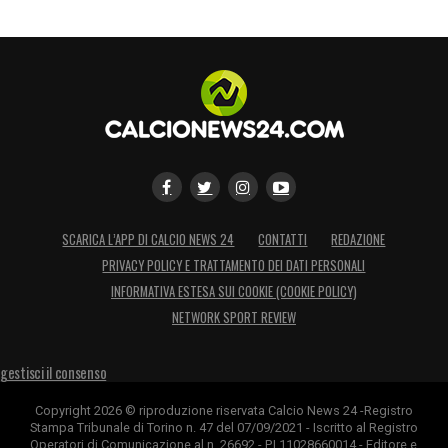
SCARICA L’APP DI CALCIO NEWS 24
CONTATTI
REDAZIONE
PRIVACY POLICY E TRATTAMENTO DEI DATI PERSONALI
INFORMATIVA ESTESA SUI COOKIE (COOKIE POLICY)
NETWORK SPORT REVIEW
gestisci il consenso
Copyright 2026 © riproduzione riservata Calcio News 24 -Registro
Stampa Tribunale di Torino n. 47 del 07/09/2021 - Iscritto al Registro
Operatori di Comunicazione al n. 26692 - P.I.11028660014 - Editore e