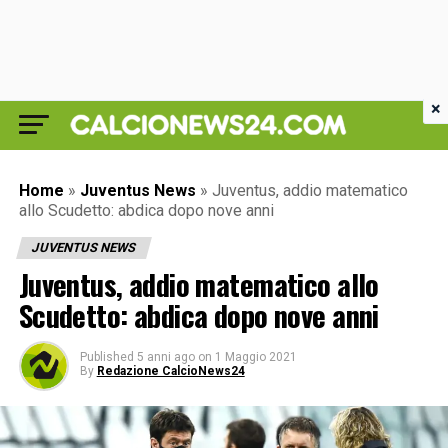
×
Home
»
Juventus News
»
Juventus, addio matematico
allo Scudetto: abdica dopo nove anni
JUVENTUS NEWS
Juventus, addio matematico allo
Scudetto: abdica dopo nove anni
Published
5 anni ago
on
1 Maggio 2021
By
Redazione CalcioNews24