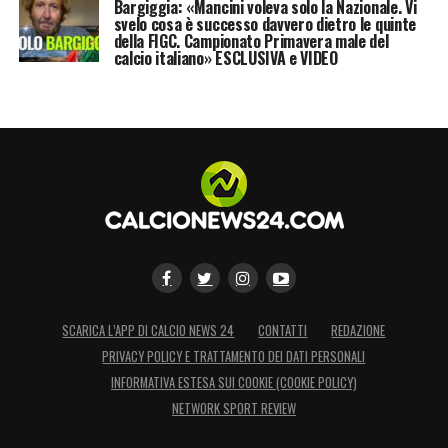
Bargiggia: «Mancini voleva solo la Nazionale. Vi
svelo cosa è successo davvero dietro le quinte
della FIGC. Campionato Primavera male del
calcio italiano» ESCLUSIVA e VIDEO
SCARICA L’APP DI CALCIO NEWS 24
CONTATTI
REDAZIONE
PRIVACY POLICY E TRATTAMENTO DEI DATI PERSONALI
INFORMATIVA ESTESA SUI COOKIE (COOKIE POLICY)
NETWORK SPORT REVIEW