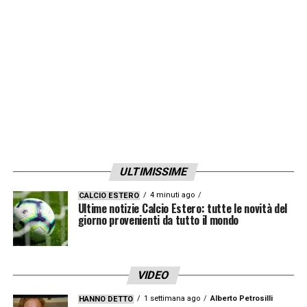
normale, ma ci sono i problemi dobbiamo
superarli.
Inter e Napoli?
Era una bella
possibilità per rappresentare il calcio
italiano con quattro squadre. Sappiamo quali
sono le difficoltà della
Champions
. Appena
sbagli, vai fuori, non puoi perdere nemmeno
un tempo.
Ronaldo?
E’ giusto che non riposi.
Sta bene, è in forma, deve giocare. Spero che
ULTIMISSIME
segni anche
»
4 minuti ago
CALCIO ESTERO
Ultime notizie Calcio Estero: tutte le novità del
giorno provenienti da tutto il mondo
LA PLAYLIST DELLE NOSTRE TOP NEWS
VIDEO
1 settimana ago
Alberto Petrosilli
HANNO DETTO