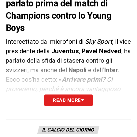
parlato prima del match di
Champions contro lo Young
Boys
Intercettato dai microfoni di
Sky Sport
, il vice
presidente della
Juventus
,
Pavel Nedved
, ha
parlato della sfida di stasera contro gli
svizzeri, ma anche del
Napoli
e dell’
Inter
.
Ecco cos’ha detto:
«
Arrivare primi?
Ci
proveremo, perché è ancora vantaggioso
arrivare primi. E’ uno stadio freddo con un
READ MORE
campo non al massimo, ma non abbiamo
scuse ne alibi. Dobbiamo vincere, i ragazzi
vogliono vincere. Il campo sarà velocissimo,
IL CALCIO DEL GIORNO
sono molto curioso. E’ un calcio diverso dal