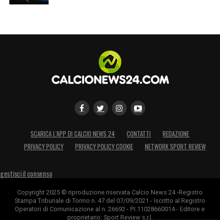
SCARICA L’APP DI CALCIO NEWS 24
CONTATTI
REDAZIONE
PRIVACY POLICY
PRIVACY POLICY COOKIE
NETWORK SPORT REVIEW
gestisci il consenso
Copyright 2025 © riproduzione riservata Calcio News 24 -Registro
Stampa Tribunale di Torino n. 47 del 07/09/2021 - Iscritto al Registro
Operatori di Comunicazione al n. 26692 - P.I.11028660014 - Editore e
proprietario: Sport Review s.r.l.