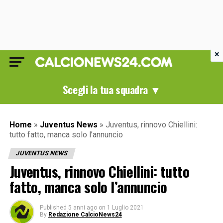
×
Scegli la tua squadra ▼
Home
»
Juventus News
»
Juventus, rinnovo Chiellini:
tutto fatto, manca solo l’annuncio
JUVENTUS NEWS
Juventus, rinnovo Chiellini: tutto
fatto, manca solo l’annuncio
Published
5 anni ago
on
1 Luglio 2021
By
Redazione CalcioNews24