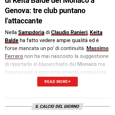
di Keita Balde del Monaco a
Genova: tre club puntano
l’attaccante
Nella
Sampdoria
di
Claudio Ranieri
,
Keita
Balde
ha fatto vedere ampie qualità ed è
forse mancata un po’ di continuità.
Massimo
Ferrero
non ha mai nascosto la suggestione
di riportarlo in blucerchiato dal
Monaco
ma
l’operazione è economicamente complicata.
Al netto di questo la società genovese deve
READ MORE
fare i conti con tre club interessati al
giocatore.
IL CALCIO DEL GIORNO
Secondo quanto riferito da
Sky Sport
, infatti,