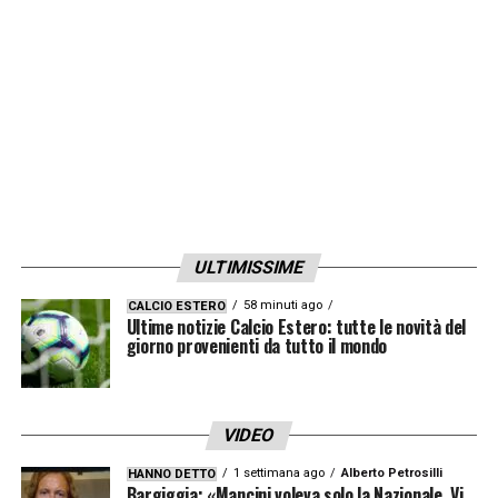
la Sampdoria lo accoglierebbe volentieri ma
l’ipotesi al momento sembra difficile da
percorrere. Così sul giocatore si sono mosse
altre squadre: forte l’interesse
del
Valencia
che, però, deve guardarsi le
spalle dal
Fenerbahce
, che lo porterebbe
volentieri in Turchia, e dal
Watford
.
ULTIMISSIME
LA PLAYLIST DELLE NOSTRE TOP NEWS
58 minuti ago
CALCIO ESTERO
Ultime notizie Calcio Estero: tutte le novità del
giorno provenienti da tutto il mondo
VIDEO
1 settimana ago
Alberto Petrosilli
HANNO DETTO
Bargiggia: «Mancini voleva solo la Nazionale. Vi