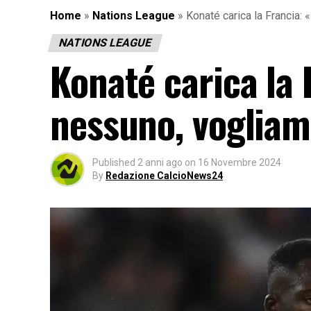
Home
»
Nations League
»
Konaté carica la Francia:
NATIONS LEAGUE
Konaté carica la
nessuno, vogliam
Published
2 anni ago
on
16 Novembre 2024
By
Redazione CalcioNews24