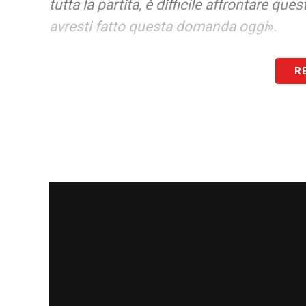
tutta la partita, è difficile affrontare q
avresti fatto questa domanda oggi
».
CHI TEME DELL’ITALIA
– «
Non temo ness
R
giocatori di qualità, dobbiamo fare atten
LA PLAYLIST DELLE NOSTRE TOP NEW