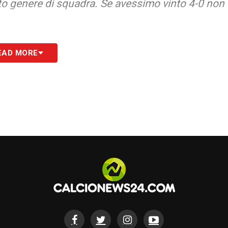
uesto genere di squadra. Se avessimo vinto 4-0 non
un giocatore, nessuno ci fa paura. Hanno tanti
EAD MORE
zione
».
S