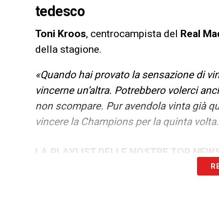
tedesco
Toni Kroos
, centrocampista del
Real
Mad
della stagione.
«Quando hai provato la sensazione di vi
vincerne un’altra. Potrebbero volerci an
non scompare. Pur avendola vinta già qua
vincere la Champions per la quinta volta. 
LA PLAYLIST DELLE NOSTRE TOP NEW
R