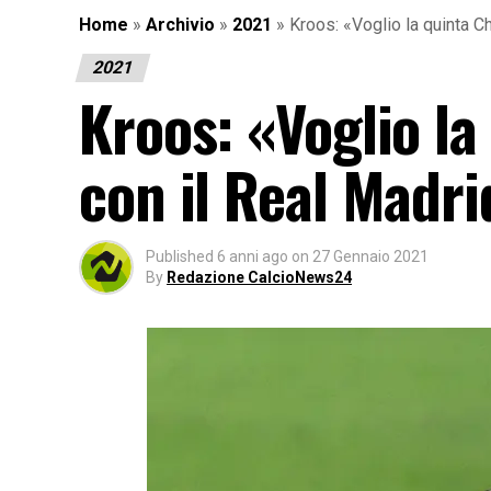
Home
»
Archivio
»
2021
»
Kroos: «Voglio la quinta 
2021
Kroos: «Voglio l
con il Real Madri
Published
6 anni ago
on
27 Gennaio 2021
By
Redazione CalcioNews24