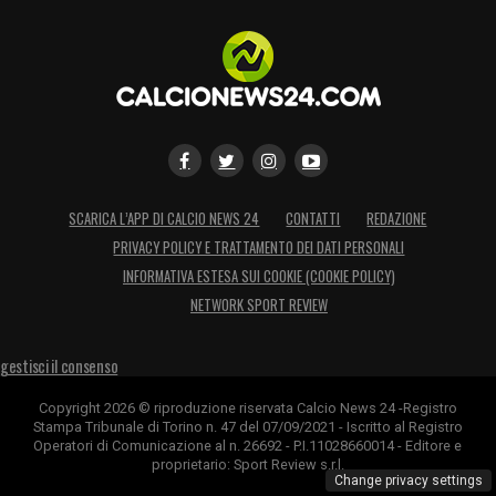
nel reparto avanzato della Roma, che
potrebbe puntare su un secondo top player
oltre a Dybala. Per quanto riguarda l’ingaggio,
la Roma usufruirebbe del Decreto Crescita.
Resterebbe da accontentare l’Atletico
Madrid, che ha già fatto sapere di non voler
SCARICA L’APP DI CALCIO NEWS 24
CONTATTI
REDAZIONE
cedere il giocatore in prestito. Per arrivare a
PRIVACY POLICY E TRATTAMENTO DEI DATI PERSONALI
De Paul, quindi, la società potrebbe
INFORMATIVA ESTESA SUI COOKIE (COOKIE POLICY)
sacrificare Roger Ibanez, valutato 25 milioni
NETWORK SPORT REVIEW
di euro.
gestisci il consenso
LA PLAYLIST DELLE NOSTRE TOP NEWS
Copyright 2026 © riproduzione riservata Calcio News 24 -Registro
Stampa Tribunale di Torino n. 47 del 07/09/2021 - Iscritto al Registro
Operatori di Comunicazione al n. 26692 - P.I.11028660014 - Editore e
proprietario: Sport Review s.r.l.
Change privacy settings