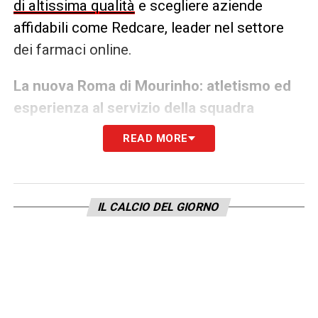
di altissima qualità
e scegliere aziende
affidabili come Redcare, leader nel settore
dei farmaci online.
La nuova Roma di Mourinho: atletismo ed
esperienza al servizio della squadra
READ MORE
Dopo Aouar, Kristensen, Llorente e Ndicka,
Mourinho sogna altri 3 o 4 giocatori con cui
IL CALCIO DEL GIORNO
fare il definitivo salto di qualità. Una Roma
forte in tutti i reparti, in grado di schierare
giocatori “affamati” e utili alla causa,
sull’esempio di quanto mostrato dai vari
Mancini, Dybala, Smalling e Matic durante la