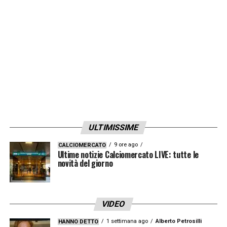
calciatori lo hanno recepito bene. Sono un
tipo caparbio. Il messaggio che posso dare
a chi mi guarda è quello di una persona che
ha fatto un percorso, credendo in se stesso
e in quello che faceva».
LA PLAYLIST DELLE NOSTRE TOP NEWS
ULTIMISSIME
9 ore ago
CALCIOMERCATO
Ultime notizie Calciomercato LIVE: tutte le
novità del giorno
VIDEO
1 settimana ago
Alberto Petrosilli
HANNO DETTO