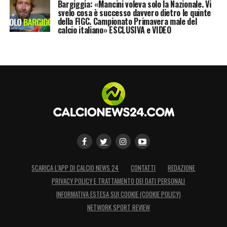
Bargiggia: «Mancini voleva solo la Nazionale. Vi
svelo cosa è successo davvero dietro le quinte
della FIGC. Campionato Primavera male del
calcio italiano» ESCLUSIVA e VIDEO
SCARICA L’APP DI CALCIO NEWS 24
CONTATTI
REDAZIONE
PRIVACY POLICY E TRATTAMENTO DEI DATI PERSONALI
INFORMATIVA ESTESA SUI COOKIE (COOKIE POLICY)
NETWORK SPORT REVIEW