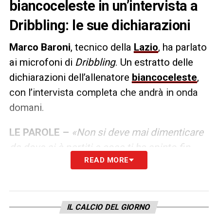
biancoceleste in un’intervista a
Dribbling: le sue dichiarazioni
Marco Baroni
, tecnico della
Lazio
, ha parlato
ai microfoni di
Dribbling
. Un estratto delle
dichiarazioni dell’allenatore
biancoceleste
,
con l’intervista completa che andrà in onda
domani.
LE PAROLE –
«Non si deve mai dimenticare
da dove si è partiti e cosa ti ha spinto fin
READ MORE
lì. Non voglio che la squadra si ponga dei
limiti. Siamo un gruppo ambizioso. Non
esistono formule vincenti, ma esiste una
strategia: avere 22 titolari, e questo i
IL CALCIO DEL GIORNO