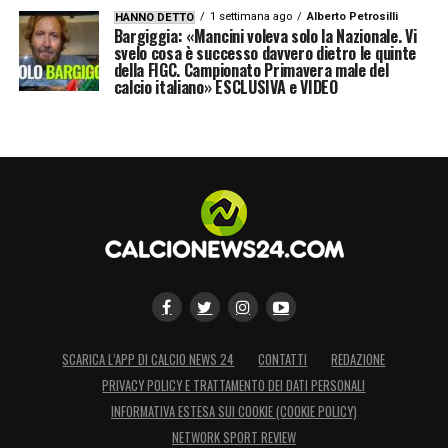
1 settimana ago
Alberto Petrosilli
HANNO DETTO
Bargiggia: «Mancini voleva solo la Nazionale. Vi
svelo cosa è successo davvero dietro le quinte
della FIGC. Campionato Primavera male del
calcio italiano» ESCLUSIVA e VIDEO
SCARICA L’APP DI CALCIO NEWS 24
CONTATTI
REDAZIONE
PRIVACY POLICY E TRATTAMENTO DEI DATI PERSONALI
INFORMATIVA ESTESA SUI COOKIE (COOKIE POLICY)
NETWORK SPORT REVIEW