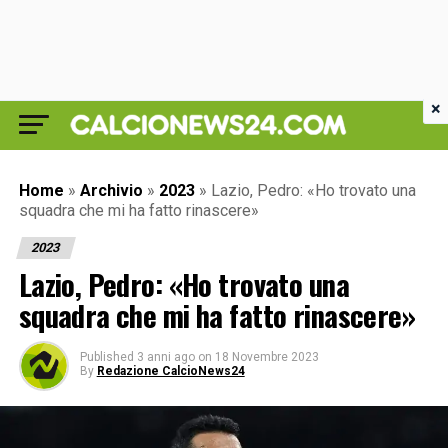
×
Home
»
Archivio
»
2023
»
Lazio, Pedro: «Ho trovato una
squadra che mi ha fatto rinascere»
2023
Lazio, Pedro: «Ho trovato una
squadra che mi ha fatto rinascere»
Published
3 anni ago
on
18 Novembre 2023
By
Redazione CalcioNews24