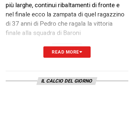
più larghe, continui ribaltamenti di fronte e
nel finale ecco la zampata di quel ragazzino
di 37 anni di Pedro che ragala la vittoria
finale alla squadra di Baroni
LAZIO (4-2-3-1):
Mandas; Marusic, Gigot,
READ MORE
Romagnoli, Nuno Tavares; Guendouzi,
Vecino; Tchaouna, Pedro, Zaccagni;
Castellanos.
All.
Baroni.
A disp.
Provedel,
IL CALCIO DEL GIORNO
Furlanetto, Lazzari, Pellegrini, Patric, Gila,
Rovella, Dele-Bashiru, Isaksen, Dia.
PORTO (4-2-3-1):
Diogo Costa; Martim,
Perez, Djalò, Moura; Varela, Eustaquio; F.
Vieira, Namaso, Galeno; Omorodion.
All.
Vitor