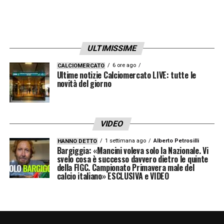
Bruno.
A disp.
Ramos, Zé Pedro, Joao Mario,
Gonzalez, André Franco, Rodrigo Mora,
Gonçalo Borges, Pepe, Gül.
ULTIMISSIME
6 ore ago
CALCIOMERCATO
LA PLAYLIST DELLE NOSTRE TOP NEWS
Ultime notizie Calciomercato LIVE: tutte le
novità del giorno
VIDEO
1 settimana ago
Alberto Petrosilli
HANNO DETTO
Bargiggia: «Mancini voleva solo la Nazionale. Vi
svelo cosa è successo davvero dietro le quinte
della FIGC. Campionato Primavera male del
calcio italiano» ESCLUSIVA e VIDEO