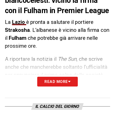
biancocelesti: vicino la firma
con il Fulham in Premier League
La
Lazio
è pronta a salutare il portiere
Strakosha
. L’albanese è vicino alla firma con
il
Fulham
che potrebbe già arrivare nelle
prossime ore.
A riportare la notizia il
The Sun
, che scrive
anche che mancherebbe soltanto l’ufficialità
per annunciare il primo colpo della società
READ MORE
neo promossa in
Premier League.
LA PLAYLIST DELLE NOSTRE TOP NEWS
IL CALCIO DEL GIORNO