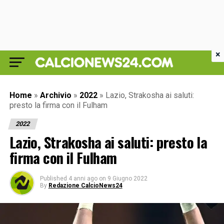
×
Home
»
Archivio
»
2022
»
Lazio, Strakosha ai saluti:
presto la firma con il Fulham
2022
Lazio, Strakosha ai saluti: presto la
firma con il Fulham
Published
4 anni ago
on
9 Giugno 2022
By
Redazione CalcioNews24