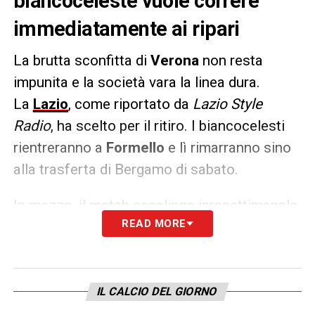
biancoceleste vuole correre
immediatamente ai ripari
La brutta sconfitta di
Verona
non resta
impunita e la società vara la linea dura.
La
Lazio
, come riportato da
Lazio Style
Radio
, ha scelto per il ritiro. I biancocelesti
rientreranno a
Formello
e lì rimarranno sino
alla trasferta di Bergamo di sabato.
In mezzo, il match casalingo inrasettimanale
READ MORE
di mercoledì con la
Fiorentina
.
LA PLAYLIST DELLE NOSTRE TOP NEWS
IL CALCIO DEL GIORNO