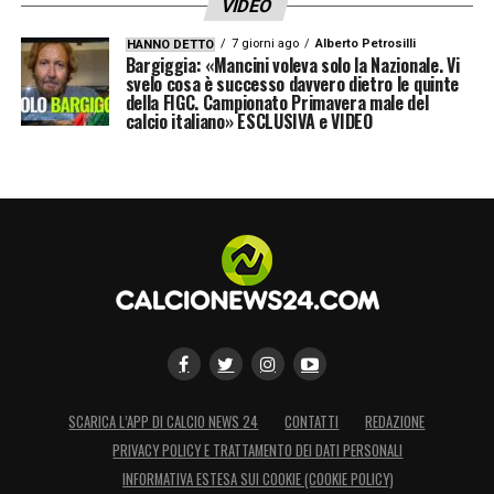
VIDEO
7 giorni ago
Alberto Petrosilli
HANNO DETTO
Bargiggia: «Mancini voleva solo la Nazionale. Vi
svelo cosa è successo davvero dietro le quinte
della FIGC. Campionato Primavera male del
calcio italiano» ESCLUSIVA e VIDEO
SCARICA L’APP DI CALCIO NEWS 24
CONTATTI
REDAZIONE
PRIVACY POLICY E TRATTAMENTO DEI DATI PERSONALI
INFORMATIVA ESTESA SUI COOKIE (COOKIE POLICY)