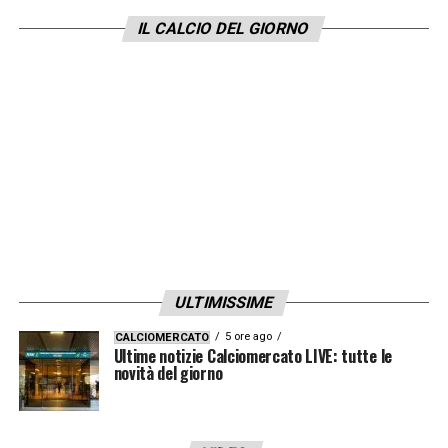
nuovo DS e nuovo allenatore: con
Allegri
in
IL CALCIO DEL GIORNO
panchina Leao rimarrebbe al Milan, in caso
contrario andrà a giocare in Arabia.
LA PLAYLIST DELLE NOSTRE TOP NEWS
ULTIMISSIME
5 ore ago
CALCIOMERCATO
Ultime notizie Calciomercato LIVE: tutte le
novità del giorno