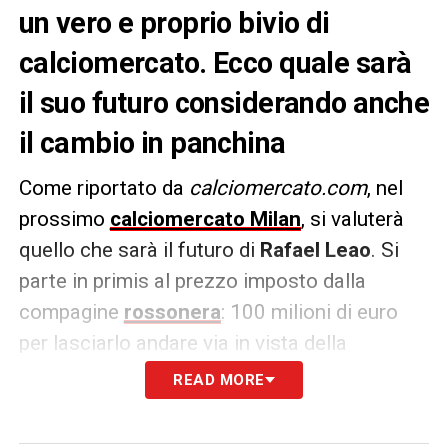
un vero e proprio bivio di
calciomercato. Ecco quale sarà
il suo futuro considerando anche
il cambio in panchina
Come riportato da
calciomercato.com
, nel
prossimo
calciomercato Milan
, si valuterà
quello che sarà il futuro di
Rafael Leao
. Si
parte in primis al prezzo imposto dalla
compagine
rossonera
: 100 milioni di euro
per lasciarlo andare via in vista della
prossima estate
READ MORE
Tuttavia tutto dipenderà dalle scelte tra