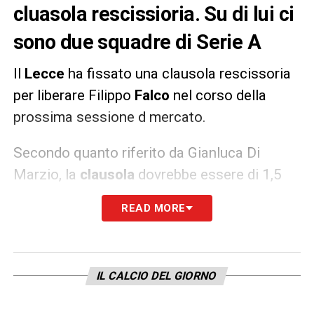
cluasola rescissioria. Su di lui ci
sono due squadre di Serie A
Il
Lecce
ha fissato una clausola rescissoria
per liberare Filippo
Falco
nel corso della
prossima sessione d mercato.
Secondo quanto riferito da Gianluca Di
Marzio, la
clausola
dovrebbe essere di 1,5
milioni di euro. Una cifra che avrebbe attirato
READ MORE
l’attenzione di diverse squadre di
Serie A
, su
tutte Parma e Benevento.
IL CALCIO DEL GIORNO
LA PLAYLIST DELLE NOSTRE TOP NEWS