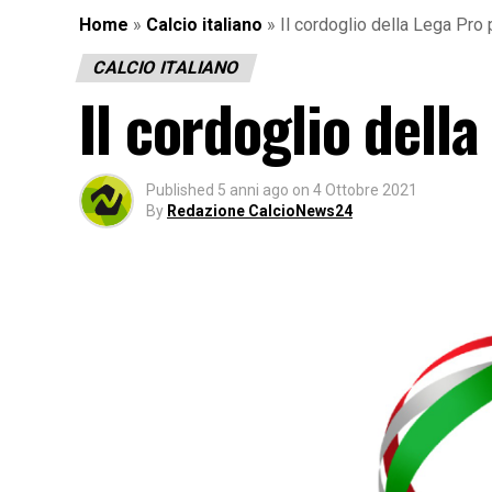
Home
»
Calcio italiano
»
Il cordoglio della Lega Pro
CALCIO ITALIANO
Il cordoglio dell
Published
5 anni ago
on
4 Ottobre 2021
By
Redazione CalcioNews24