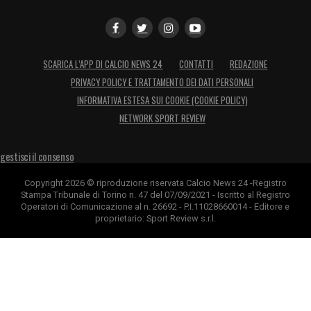
SCARICA L’APP DI CALCIO NEWS 24
CONTATTI
REDAZIONE
PRIVACY POLICY E TRATTAMENTO DEI DATI PERSONALI
INFORMATIVA ESTESA SUI COOKIE (COOKIE POLICY)
NETWORK SPORT REVIEW
gestisci il consenso
Copyright 2026 © riproduzione riservata Calcio News 24 -Registro
Stampa Tribunale di Torino n. 47 del 07/09/2021 - Iscritto al Registro
Operatori di Comunicazione al n. 26692 - P.I.11028660014 - Editore e
proprietario: Sport Review s.r.l.