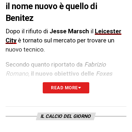
il nome nuovo è quello di
Benitez
Dopo il rifiuto di
Jesse Marsch
il
Leicester
City
è tornato sul mercato per trovare un
nuovo tecnico.
Secondo quanto riportato da
Fabrizio
Romano
,
il nuovo obiettivo delle
Foxes
sarebbe Rafael Benitez.
READ MORE
LA PLAYLIST DELLE NOSTRE TOP NEWS
IL CALCIO DEL GIORNO