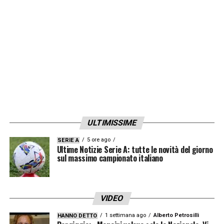
circolazione di palla libera al tiro Modric;
destro deviato e palla in corner.
11′
Salah semina il panico a sinistra, palla al
centro dove arriva Milner che prova il destro
dal limite a giro, vola Courtois.
18′
Dopo un avvio furibondo, il Liverpool ha
abbassato un po’ i ritmi ed il Real riesce a
ULTIMISSIME
gestire meglio il possesso.
5 ore ago
SERIE A
Ultime Notizie Serie A: tutte le novità del giorno
20′ Palo Real Madrid
Benzema ruba il
sul massimo campionato italiano
pallone in trequarti, si accentra, ubriaca i due
centrali e poi va alla battuta che sbatte
VIDEO
contro la base del palo di destra dopo la
1 settimana ago
Alberto Petrosilli
HANNO DETTO
deviazione di Kabak ad Alisson battuto.