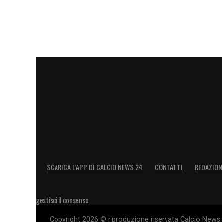
LA PLAYLIST DELLE NOSTRE TOP NEW
SCARICA L’APP DI CALCIO NEWS 24
CONTATTI
REDAZION
gestisci il consenso
Copyright 2026 © riproduzione riservata Calcio News 2