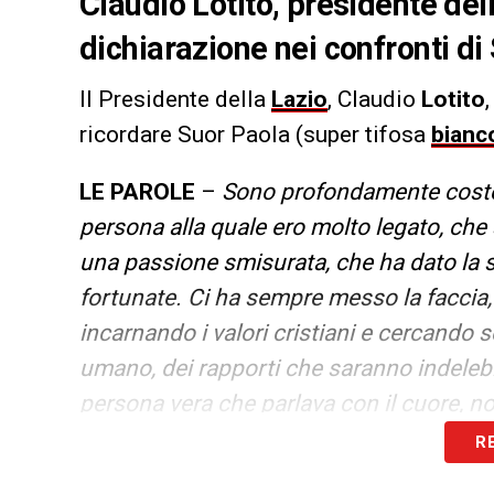
Claudio Lotito, presidente del
dichiarazione nei confronti di
Il Presidente della
Lazio
, Claudio
Lotito
ricordare Suor Paola (super tifosa
bianc
LE PAROLE
–
Sono profondamente coster
persona alla quale ero molto legato, che
una passione smisurata, che ha dato la s
fortunate. Ci ha sempre messo la faccia, 
incarnando i valori cristiani e cercando 
umano, dei rapporti che saranno indelebil
persona vera che parlava con il cuore, no
interessi verso gli altri, rimarrà per se
R
che lei ha fatto