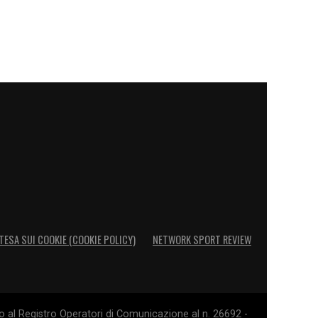
TESA SUI COOKIE (COOKIE POLICY)
NETWORK SPORT REVIEW
o al Registro Operatori di Comunicazione al n. 26692 -