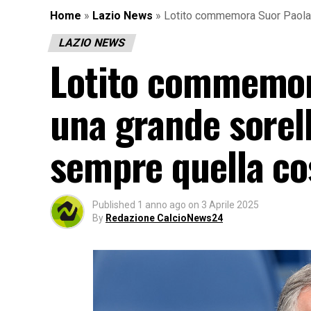
Home
»
Lazio News
»
Lotito commemora Suor Paola: 
LAZIO NEWS
Lotito commemor
una grande sorell
sempre quella co
Published
1 anno ago
on
3 Aprile 2025
By
Redazione CalcioNews24