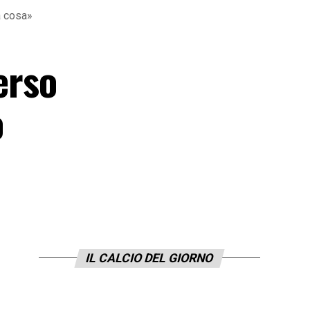
a cosa»
erso
ò
IL CALCIO DEL GIORNO