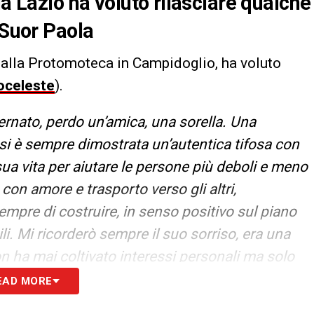
la Lazio ha voluto rilasciare qualche
 Suor Paola
, alla Protomoteca in Campidoglio, ha voluto
oceleste
).
nato, perdo un’amica, una sorella. Una
 si è sempre dimostrata un’autentica tifosa con
ua vita per aiutare le persone più deboli e meno
con amore e trasporto verso gli altri,
sempre di costruire, in senso positivo sul piano
i. Mi ricorderò sempre il suo sorriso, era una
n ha mai coltivato interessi personali ma solo
mpre nei nostri cuori, proseguiremo sempre quello
EAD MORE