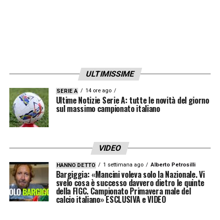
valorizzandone il potenziale.
Il futuro dell’angolano resta comunque
aperto. Il Cagliari potrebbe prendere in
considerazione offerte ritenute congrue
ULTIMISSIME
durante il mercato di gennaio, soprattutto in
presenza di una proposta economicamente
14 ore ago
SERIE A
Ultime Notizie Serie A: tutte le novità del giorno
vantaggiosa. Allo stesso tempo, non è
sul massimo campionato italiano
escluso che il club preferisca rimandare
qualsiasi decisione all’estate, monitorando la
VIDEO
crescita del giocatore e il suo rendimento nel
1 settimana ago
Alberto Petrosilli
HANNO DETTO
prosieguo della stagione.
Bargiggia: «Mancini voleva solo la Nazionale. Vi
svelo cosa è successo davvero dietro le quinte
della FIGC. Campionato Primavera male del
In conclusione,
Luvumbo
è al momento
calcio italiano» ESCLUSIVA e VIDEO
un’ipotesi suggestiva più che una trattativa