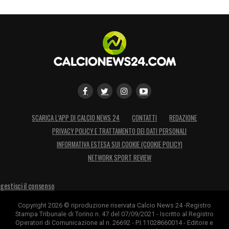
avviata. Le prossime settimane saranno
decisive per capire se l’interesse viola si
trasformerà in qualcosa di concreto o se
Zito Luvumbo continuerà a vestire la maglia
del Cagliari almeno fino al termine della
stagione.
LA PLAYLIST DELLE NOSTRE TOP NEWS
SCARICA L’APP DI CALCIO NEWS 24
CONTATTI
REDAZIONE
PRIVACY POLICY E TRATTAMENTO DEI DATI PERSONALI
INFORMATIVA ESTESA SUI COOKIE (COOKIE POLICY)
NETWORK SPORT REVIEW
gestisci il consenso
Copyright 2026 © riproduzione riservata Calcio News 24 -Registro
Stampa Tribunale di Torino n. 47 del 07/09/2021 - Iscritto al Registro
Operatori di Comunicazione al n. 26692 - P.I.11028660014 - Editore e