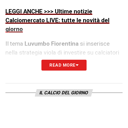
LEGGI ANCHE >>> Ultime notizie
Calciomercato LIVE: tutte le novità del
giorno
Il tema
Luvumbo Fiorentina
si inserisce
nella strategia viola di investire su calciatori
giovani ma già pronti per il campionato
READ MORE
italiano. La dirigenza gigliata è alla ricerca di
esterni offensivi capaci di garantire
imprevedibilità e profondità, caratteristiche
IL CALCIO DEL GIORNO
che Luvumbo ha dimostrato di possedere
nonostante la giovane età. L’idea sarebbe
quella di inserirlo gradualmente in un
progetto tecnico di medio-lungo periodo,