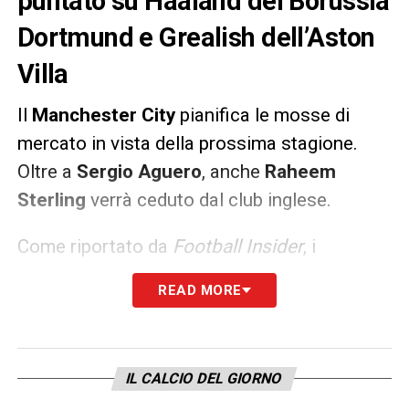
puntato su Haaland del Borussia
Dortmund e Grealish dell’Aston
Villa
Il
Manchester
City
pianifica le mosse di
mercato in vista della prossima stagione.
Oltre a
Sergio Aguero
, anche
Raheem
Sterling
verrà ceduto dal club inglese.
Come riportato da
Football Insider
, i
Cityzens
vogliono puntare tutto su
Erling
READ MORE
Haaland
del
Borussia Dortmund
e
Jack
Grealish
dell’
Aston Villa
.
IL CALCIO DEL GIORNO
LA PLAYLIST DELLE NOSTRE TOP NEWS