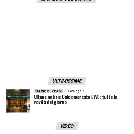
Ricordo ancora gli striscioni che recitavano
‘Benvenuti in
Italia
‘. Mi sento ancora più
napoletano e oggi voglio essere vicino a
Kalidou Koulibaly
. Spero che questo
episodio segni un punto di svolta, per
eliminare una volta per tutte il razzismo dal
calcio
»
https://www.facebook.com/diegomaradona/
ULTIMISSIME
type=3&theater
1 ora ago
CALCIOMERCATO
Ultime notizie Calciomercato LIVE: tutte le
novità del giorno
LA PLAYLIST DELLE NOSTRE TOP NEWS
VIDEO