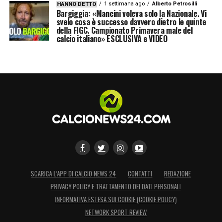
1 settimana ago
Alberto Petrosilli
HANNO DETTO
Bargiggia: «Mancini voleva solo la Nazionale. Vi
svelo cosa è successo davvero dietro le quinte
della FIGC. Campionato Primavera male del
calcio italiano» ESCLUSIVA e VIDEO
SCARICA L’APP DI CALCIO NEWS 24
CONTATTI
REDAZIONE
PRIVACY POLICY E TRATTAMENTO DEI DATI PERSONALI
INFORMATIVA ESTESA SUI COOKIE (COOKIE POLICY)
NETWORK SPORT REVIEW