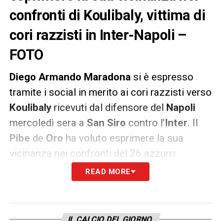
confronti di Koulibaly, vittima di
cori razzisti in Inter-Napoli –
FOTO
Diego Armando Maradona
si è espresso
tramite i social in merito ai cori razzisti verso
Koulibaly
ricevuti dal difensore del
Napoli
mercoledì sera a
San Siro
contro l’
Inter
. Il
Pibe
de
Oro
ha voluto esprimere la sua
vicinanza nei confronti del 26 azzurri
posando con la sua maglia azzurra e
READ MORE
scrivendo nel post le seguenti parole: «
Ho
giocato sette anni con il
Napoli
e anch’io ho
subito i cori razzisti da alcune tifoserie.
IL CALCIO DEL GIORNO