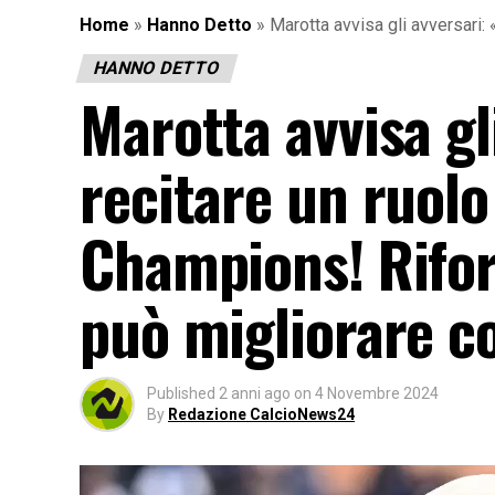
Home
»
Hanno Detto
»
Marotta avvisa gli avversari:
HANNO DETTO
Marotta avvisa gl
recitare un ruolo
Champions! Rifor
può migliorare co
Published
2 anni ago
on
4 Novembre 2024
By
Redazione CalcioNews24