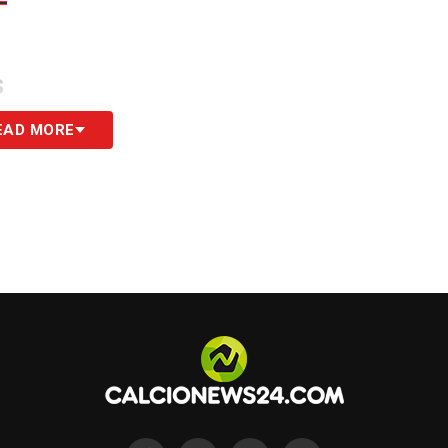
S
EAD MORE